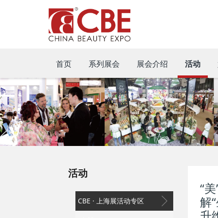
首页
系列展会
展会介绍
活动
活动
“
解
CBE · 上海展活动专区
升