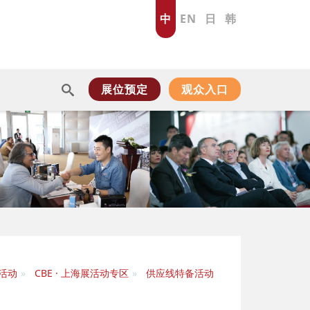
中
EN
日
韩
展位预定
观众入口
活动
CBE · 上海展活动专区
供应线特备活动