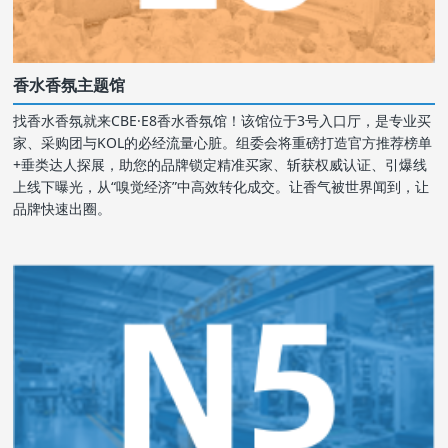
香水香氛主题馆
找香水香氛就来CBE·E8香水香氛馆！该馆位于3号入口厅，是专业买
家、采购团与KOL的必经流量心脏。组委会将重磅打造官方推荐榜单
+垂类达人探展，助您的品牌锁定精准买家、斩获权威认证、引爆线
上线下曝光，从“嗅觉经济”中高效转化成交。让香气被世界闻到，让
品牌快速出圈。