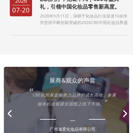
2026
礼，引领中国化妆品零售新高度。
07-20
2026年5月11日，深耕于化妆品行业渠道10余年
并坚持不断创新突破的2026CBE中国化妆品尊盛
之夜在上海浦东嘉里大酒店成功举办。2026CBE
中国化妆品尊盛之夜颁奖盛典作为一个创办10余
年的商业社交盛宴，不仅汇聚全国31个省市及自
治区的...
展商&观众的声音
“
牌
CBE杭州展是新势力品牌的成长高地，参展
”
”
！
能有机会链接全国线上线下市场。
—
广州迪爱化妆品有限公司