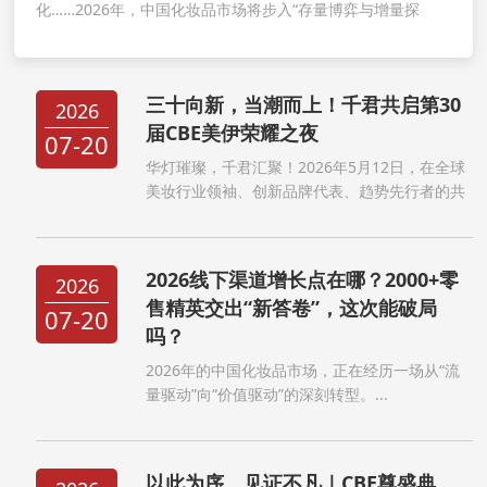
化……2026年，中国化妆品市场将步入“存量博弈与增量探
索”并行的关键阶段...
三十向新，当潮而上！千君共启第30
2026
届CBE美伊荣耀之夜
07-20
华灯璀璨，千君汇聚！2026年5月12日，在全球
美妆行业领袖、创新品牌代表、趋势先行者的共
同见证下，第30届CBE中国美容博览会荣耀之夜
暨2026全球新品盛典盛大启幕。这不仅是一场致
敬过往的庆典，更是一次以“三十向新”之姿，开
2026线下渠道增长点在哪？2000+零
2026
启美妆下一个黄...
售精英交出“新答卷”，这次能破局
07-20
吗？
2026年的中国化妆品市场，正在经历一场从“流
量驱动”向“价值驱动”的深刻转型。...
以此为序，见证不凡｜CBE尊盛典