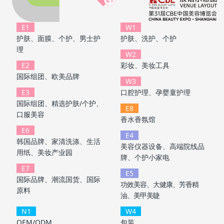
E1
W1
护肤、面膜、个护、男士护
护肤、洗护、个护
理
W2
E2
彩妆、美妆工具
国际组团、欧美品牌
W3
E3
口腔护理、孕婴童护理
国际组团、精选护肤/个护、
E8
口服美容
香水香氛馆
E6
E4
韩国品牌、家清洗涤、生活
美容仪器设备、高端院线品
用纸、美妆产业园
牌、个护小家电
E7
E5
国际品牌、潮流国货、国际
功效美容、大健康、芳香精
原料
油、美甲美睫
N1
W4
OEM/ODM
包装