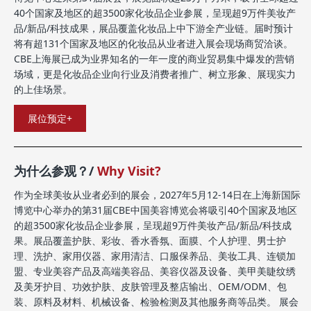
40个国家及地区的超3500家化妆品企业参展，呈现超9万件美妆产
品/新品/科技成果，展品覆盖化妆品上中下游全产业链。届时预计
将有超131个国家及地区的化妆品从业者进入展会现场商贸洽谈。
CBE上海展已成为业界知名的一年一度的商业贸易集中爆发的营销
场域，更是化妆品企业向行业及消费者推广、树立形象、展现实力
的上佳场景。
展位预定+
为什么参观？/
Why Visit?
作为全球美妆从业者必到的展会，2027年5月12-14日在上海新国际
博览中心举办的第31届CBE中国美容博览会将吸引40个国家及地区
的超3500家化妆品企业参展，呈现超9万件美妆产品/新品/科技成
果。展品覆盖护肤、彩妆、香水香氛、面膜、个人护理、男士护
理、洗护、家用仪器、家用清洁、口服保养品、美妆工具、连锁加
盟、专业美容产品及高端美容品、美容仪器及设备、美甲美睫纹绣
及美牙护目、功效护肤、皮肤管理及整店输出、OEM/ODM、包
装、原料及材料、机械设备、检验检测及其他服务商等品类。 展会