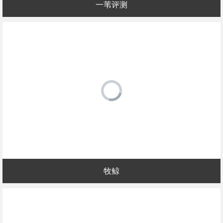
一苇评测
牧鲸