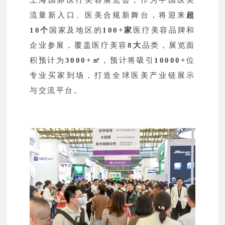
流量新入口、医美合规新舞台，将迎来
超
10个
国家及地区的
100+家
医疗美容品牌和
企业参展，覆盖医疗美容
8
大
品类，展览面
积预计为
3000+㎡
，预计将吸引
10000+
位
专业买家到场，打造全球医美产业链展示
与交流平台。