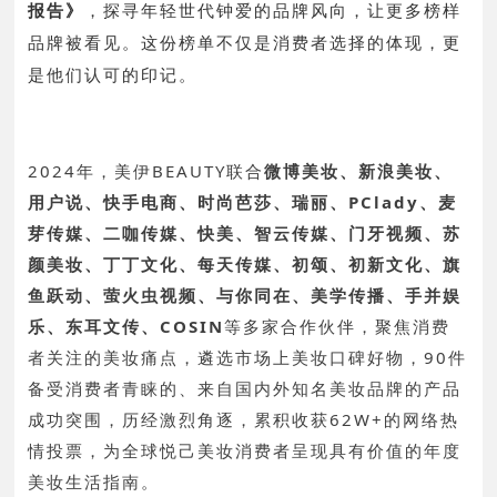
报告》
，探寻年轻世代钟爱的品牌风向，让更多榜样
品牌被看见。这份榜单不仅是消费者选择的体现，更
是他们认可的印记。
2024年，美伊BEAUTY联合
微博美妆、新浪美妆、
用户说、快手电商、时尚芭莎、瑞丽、PClady、麦
芽传媒、二咖传媒、快美、智云传媒、门牙视频、苏
颜美妆、丁丁文化、每天传媒、初颂、初新文化、旗
鱼跃动、萤火虫视频、与你同在、美学传播、手并娱
乐、东耳文传、COSIN
等多家合作伙伴，聚焦消费
者关注的美妆痛点，遴选市场上美妆口碑好物，90件
备受消费者青睐的、来自国内外知名美妆品牌的产品
成功突围，历经激烈角逐，累积收获62W+的网络热
情投票，为全球悦己美妆消费者呈现具有价值的年度
美妆生活指南。