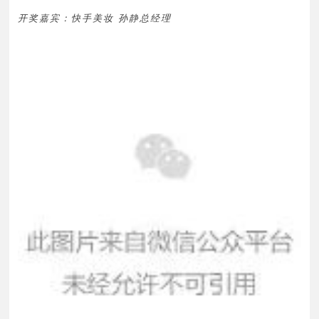
开奖嘉宾：快手美妆 孙静总经理