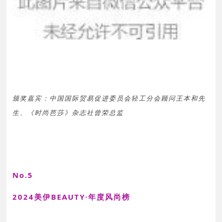
颁奖嘉宾：中国国际贸易促进委员会轻工分会顾问王本和先
生、《时尚芭莎》杂志社曾荣总监
No.5
2024美伊BEAUTY·年度风尚榜