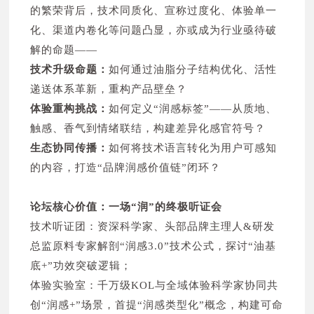
汕头市丰彩科技有限公司 N1Q32
的繁荣背后，技术同质化、宣称过度化、体验单一
绍兴上虞嘉信钢球有限公司 N2S29
宁波兰姿化妆品科技有限公司 N1M01
化、渠道内卷化等问题凸显，亦或成为行业亟待破
上海点白实业有限公司 N2N13
优护优家健康科技（苏州）有限公司 N1N05
解的命题——
汕头市丽耀塑胶制品有限公司 N2W29
宁波泽一塑业有限公司 N1V26
技术升级命题：
如何通过油脂分子结构优化、活性
广州玖号佳品日用品有限公司 N2K13
佛山合众无纺新材料有限公司 N1D03
递送体系革新，重构产品壁垒？
广东汇裕美科技有限公司 N2R03
广东康容实业有限公司 N1M12
体验重构挑战：
如何定义“润感标签”——从质地、
宁波鹏辉微孔科技有限公司 N2W16
云堃生物科技(杭州)有限公司 N1V24
触感、香气到情绪联结，构建差异化感官符号？
杭州明日软包装有限公司 N2T14
余姚市唯美化妆品包装用品有限公司 N1Q31
生态协同传播：
如何将技术语言转化为用户可感知
泰兴市荣兴玻璃有限公司 N2V35
佛山市麒骏鸿塑料制品有限公司 N1N29
的内容，打造“品牌润感价值链”闭环？
株式会社アンズコーポレーション N2H01
广州恒源玻璃制品有限公司 N1V23
广州洁生日化有限公司 N2W31
吉安市三江超纤无纺有限公司 N1J15
论坛核心价值：一场“润”的终极听证会
苏州同里印刷科技股份有限公司 N2R25
广州市卓品笔业有限公司 N1V29
技术听证团：资深科学家、头部品牌主理人&研发
宁波盛锡隆铝罐制造有限公司 N2S31
中山市天图精细化工有限公司 N1Q03
总监原料专家解剖“润感3.0”技术公式，探讨“油基
美丽华化妆品（上海）有限公司 N2B01
汕头市亚美塑胶有限公司 N1S13
底+”功效突破逻辑；
浙江永锦科技有限公司 N2V09
余姚市灵好日用包装厂 N1S31
体验实验室：千万级KOL与全域体验科学家协同共
浙江高妍科技有限公司 N2S13
飒赫拉国际贸易有限公司 N1T03
创“润感+”场景，首提“润感类型化”概念，构建可命
广州天誉世家无纺布制品有限公司 N2Q01