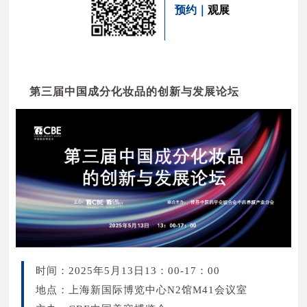
预约｜
观展
广东瀚润生物科技有限公司 N1D14
杭州雅妍化妆品有限公司 N2W01
梓森科技股份有限公司 N1W34
广东鼎特生物科技有限公司 N2N21
顶郁企业股份有限公司 N1R17
汕头市雅诗祺塑胶制品有限公司 N2W33
广州市婷采化妆品有限公司 N1V25
金华市伊彩生物科技有限公司 N2V32
广东聚威健康产业有限公司 N2J01
第三届中国成分化妆品的创新与发展论坛
以上排名不分前后
美丽链接（广东）生物科技有限公司 N2V07
浙江欣普塑业有限公司 N2W34
广东博然堂生物科技有限公司 N2Q13
义乌市衡谐塑胶有限公司 N2W35
深圳杉海创新技术有限公司 N2B09
广东九妍生物科技有限公司 N2R01
浙江雪芙蓉化妆品有限公司 N2E20
珠海市绿馨颜日用品有限公司 N2M14
广州柏薇生物科技有限公司 N2V11
时间：2025年5月13日13：00-17：00
安阳蓝玫生物科技有限公司 N2E14
地点：上海新国际博览中心N2馆M41会议室
澳宝化妆品（惠州）有限公司 N2D14