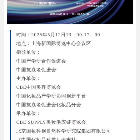
余姚市佳隆喷雾器有限公司 N1U06
义乌市雅后化妆品有限公司 N2V18
南京欧亚香精香料有限公司 N1V01
安科化妆品（浙江）有限公司 N2N04
绮丽华美妆制品（湖州）有限公司 N1N09
上海浩韵化妆品有限公司 N2A01
余姚市硕泓日用品有限公司 N1V21
广州汉方医学生物科技有限公司 N2G09
时间：2025年5月12日13：00-17：00
珠海亚拓生物科技有限公司 N1R08
华美康妍（苏州）生物科技有限公司 N2A03
地点：上海新国际博览中心会议区
余姚市百雅塑业有限公司 N1W25
宁波伊霖竹艺科技有限公司 N2W21
指导单位：
广州金磁实业有限公司 N1C01
时代生物科技（深圳）有限公司 N2B06
中国产学研合作促进会
广州诗苧化妆品有限公司 N1R10
融汇智造科技（广州）有限公司 N2D01
中国抗衰老促进会
余姚市杰明喷雾器有限公司 N1U14
杭州珈创生物科技有限公司 N2M05
主办单位：
昆山天龙美容用具有限公司 N1V33
科思美碧优蒂化妆品（南通）有限公司 N2B13
CBE中国美容博览会
雅皇廷包装（深圳）有限公司 N1B04
雅珂迪包装科技（苏州）有限公司 N2K01
中国化妆品产学研协同创新平台
佛山市瑞利包装科技有限公司 N1W27
张家港大造气雾剂有限公司 N2B11
中国抗衰老促进会化妆品分会
浙江弘益塑业有限公司 N1V34
广东鼎尖国际生物科技有限公司 N2N01
承办单位：
常州伟博海泰化妆品有限公司 N1F01
广东碧茜生物科技有限公司 N2K15
CBE SUPPLY美妆供应链博览会
广州雅纯化妆品制造有限公司 N1G09
杭州恒邦实业有限公司 N2L15
北京国妆科创自然科学研究院集团有限公司
青岛明月爱熙化妆品有限公司 N1T14
上海龙赫包装制品有限公司 N2V16
《中国化妆品科学》杂志社