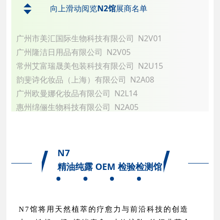
郑州依莱恩生物科技有限公司 N1E15
向上滑动阅览
N2馆
展商名单
昆山新夏塑料包装有限公司 N1U16
上海和生化妆品有限公司 N1M15
广州市美汇国际生物科技有限公司 N2V01
Naturalps Sàrl N1N03
广州隆洁日用品有限公司 N2V05
广州市玫迎蓉化妆品有限公司 N1T12
常州艾富瑞晟美包装科技有限公司 N2U15
嘉禾永顺化妆品（上海）有限责任公司 N1W29
韵斐诗化妆品（上海）有限公司 N2A08
义乌市菲米化妆品有限公司 N1W21
广州欧曼娜化妆品有限公司 N2L14
苏州蓓希颜科技有限公司 N1H05
惠州绵俪生物科技有限公司 N2A05
上海西西艾尔启东日用化学品有限公司 N1R04
广州戈蓝生物科技有限公司 N2T11
赛特莱特（佛山）塑胶制品有限公司 N1V13
梦莉泽(上海)商贸有限公司 N2W28
诸暨燎原玻璃制品有限公司 N1V36
汕头市桓艺塑料机械有限公司 N2W09
N7
广州市银脉玻璃制品有限公司 N1R14
广州伊尔美生物科技有限公司 N2J09
精油纯露 OEM 检验检测馆
上海康美国际生化有限公司 N1F15
江西恒诚天然香料油有限公司 N2V31
上海琦成化妆品有限公司 N1G15
广州楚雨生物科技有限公司 N2W19
苏州安特化妆品股份有限公司 N1C02
深圳市通产丽星科技集团有限公司 N2L05
N7馆将用天然植萃的疗愈力与前沿科技的创造
高莎科技（苏州）有限公司 N1E04
希肤科技（上海）有限公司 N2A13