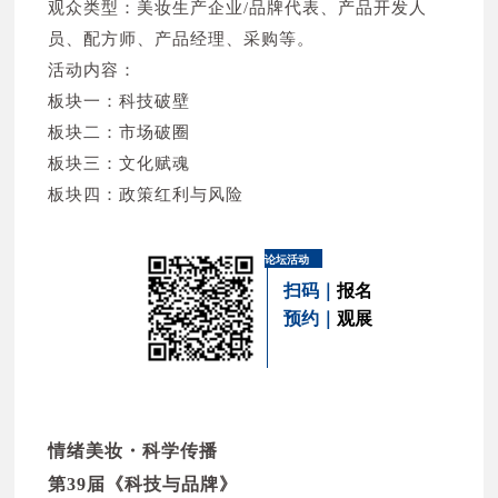
观众类型：美妆生产企业/品牌代表、产品开发人
员、配方师、产品经理、采购等。
活动内容：
板块一：科技破壁
板块二：市场破圈
板块三：文化赋魂
板块四：政策红利与风险
论坛活动
扫码｜
报名
预约｜
观展
情绪美妆・科学传播
第39届《科技与品牌》