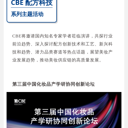
CBE 配方科技
深圳市小红笔化妆品有限公司 N1W32
山东福瑞达生物股份有限公司 N7E03
上海馥优化妆品有限公司 N2K05
余姚市永胜喷雾器有限公司 N1U01
系列主题活动
青蓝紫（杭州）进出口有限公司 N7D02
浙江雅颜生物科技有限公司 N2F14
娇时日化（杭州）股份有限公司 N1F05
南通优好佳包装材料有限公司 N2V36
科特琪化妆品（苏州）有限公司 N1N15
广东万禧生物科技有限公司 N2M03
以上排名不分前后
浙江敬骋新材料科技有限公司 N1K01
CBE将邀请国内知名专家学者莅临演讲，共探行业
广州顶冠生物有限公司 N2J14
苏州利鹏塑胶有限公司 N1V05
前沿趋势、深入探讨配方创新技术和工艺、新兴科
广州市雅鹏精细化工有限公司 N2P09
技和趋势、潜力品类赛道等热点话题，展望美妆产
湖南美日洁宝无纺布有限公司广州市分公司 N1H13
中山市鼎洁塑料包装有限公司 N2W14
上海新奎塑胶科技有限公司 N1W01
业发展趋势，推动美妆供应链的高质量发展。
苏州工业园区安诺科斯化妆品研发有限公司 N2C01
上海宜侬生物科技有限公司 N1J03
广东迦心化妆品有限公司 N2S02
上海瀛彩生物科技有限公司 N1J01
张家港市华怡喷雾塑业有限公司 N2V23
珠海伊斯佳科技股份有限公司 N1C09
第三届中国化妆品产学研协同创新论坛
蒂美妮(北京)国际商贸有限公司 N2C15
旖帆生物科技（上海）有限公司 N1R03
珠海威生化妆品有限公司 N2U07
广东三好科技有限公司 N1F09
上海艾美兰实业有限公司 N2Q05
广州多多化妆品有限公司 N1B01
江苏伟创塑胶制品有限公司 N2W26
唯客乐化妆品（杭州）有限公司 N1A08
广州科盈化妆品有限公司 N2H04
广州高迪生物科技有限公司 N1A04
爱乐星丽化妆品制造（上海）有限公司 N2C19