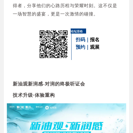
珠海神采生物科技有限公司 N1H09
得者，分享他们的心路历程与荣耀时刻。这不仅是
广州市乔本化妆用品有限公司 N2W11
天津富勤科技股份有限公司 N1W33
一场智慧的盛宴，更是一次激情的碰撞。
浙江国药景岳气雾剂有限公司 N2S03
广东友联化妆用具有限公司 N1W07
东莞市赛亚气雾剂有限公司 N2V27
广州煜明生物科技有限公司 N1E01
江门博那化妆用品有限公司 N2V03
论坛活动
宁波雾非雾日用品有限公司 N1V04
扫码｜
报名
广东诗妃化妆品有限公司 N2H09
安徽丞欣包装科技有限公司 N1V17
预约｜
观展
上海辉文生物技术股份有限公司 N2E03
衍宇化妆品包装材料（湖州）有限公司 N1K12
东莞市美发宝化妆品有限公司 N2V29
佛山市顺德区千辉塑料五金有限公司 N1P04
广州御美包材有限公司 N2W23
广东睛姿化妆品有限公司 N1V11
深圳德昌裕新材料科技有限公司 N2P12
绍兴市上虞蝶臣塑料制品有限公司 N1W31
义乌市浪漫鸟化妆品有限公司 N2P20
新油观新润感-对润的终极听证会
德寶國際(香港)有限公司 N1S05
广州市白云区美莲葆化妆品厂 N2P07
技术升级·体验重构
东莞市亚圣包装制品有限公司 N1V09
苏州科嘉益电子有限公司 N2T03
珠海市华迅塑料泵业有限公司 N1T06
广东雅琳化妆品有限公司 N2V13
上海玏珊生物科技有限公司 N1M05
广州旭妆生物科技有限公司 N2S11
金华谜可生物科技有限公司 N1S29
江苏英诗佳生物科技有限公司 N2P01
海南爱美丽生物科技有限责任公司 N1V03
香雪兰生物科技有限公司 N2G13