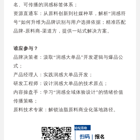
广州华羚化工产品有限公司 N1P28
名、可传播的润感标签体系；
天然物（天津）生物科技有限公司 N2B21
广州翠黛生物科技有限公司 N1U09
资源直通车：从原料创新到社媒种草，解析“润感符
江苏吴盐国际贸易有限公司 N2S32
宁波瑜辉塑料工贸有限公司 N1S30
号”如何升维为品牌识别与用户选择依据；精准匹配
汕头市金平区溢雅塑胶制品有限公司 N2T02
广州楚雨化妆品有限公司 N1S25
品牌-原料商-渠道方，提供一站式解决方案。
广州雅熙日用品有限公司 N2S01
杭州优信贸易有限公司 N1U03
余姚市荣嘉包装有限公司 N2V33
广州欧盛化妆品有限公司 N1Q13
谁应参与？
广州市贝雅斯化妆用品有限公司 N2U09
广州暨创医美生物科技有限公司 N1V32
品牌决策者：汲取“润感大单品”开发逻辑与爆品公
上海玖虹印刷科技有限公司 N2Q32
雄县碧海日化有限公司 N1Q29
式；
上海海薇华颜生物科技有限公司 N2V25
扬州索斯日化有限公司 N1R01
产品经理人：实践润感大单品开发；
英德市东顺精细化工实业有限公司 N2W05
蔻诗曼嘉化妆品（中国）有限公司 N1D09
研发工程师：设计润感大单品的技术原点；
广州颜朵化妆品科技有限公司 N2N11
广州御艾化妆品有限公司 N1N13
内容操盘手：学习“润感全域体验设计”的情绪价值
广州市千头贸易有限公司 N2E12
秧视角（广州）包装制品有限公司 N1Q30
传播策略；
上海思贝化妆品科技有限公司 N2Q03
浙江名妆化妆品有限公司 N1H03
原料技术专家：解锁油脂原料商业化落地路径。
广州芊植本草化妆品有限公司 N2R08
汕头市金平区腾艺塑胶有限公司 N1R19
汕头市亨乔塑胶制品有限公司 N2T13
苏州工业园区葆华生物科技有限公司 N1R02
论坛活动
江苏聚源医疗技术有限公司 N2F01
隽韬（上海）实业有限公司 N1N19
扫码｜
报名
金华市腾屹塑胶有限公司 N2U04