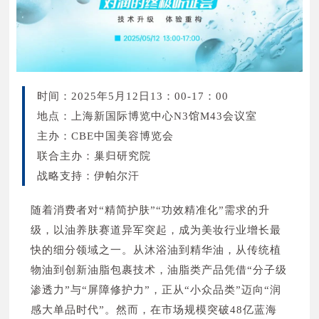
苏州艾迈实业有限公司 N1Q11
上海川跃生物科技有限公司 N2D09
厦门澳丽尔日化有限公司 N1Q24
中山市柏美塑业有限公司 N2T01
宁波呈妍科技发展有限公司 N1W30
上海家诺华化妆品有限公司 N2E09
晟薇药业（上海）有限公司 N1L09
浙江医鼎医用敷料有限公司 N2V15
B.KOLORMAKEUP&SKINCARE S.p.a.
北京日光旭升精细化工技术研究所 N2W03
时间：2025年5月12日13：00-17：00
– SB Benefit Corporation N1T08
希胭熙（上海）化妆品有限公司 N2F04
地点：上海新国际博览中心N3馆M43会议室
恩客斯（上海）化妆品有限公司 N1J09
广州市广膜化妆品有限公司 N2P05
主办：CBE中国美容博览会
植然天成（北京）生物科技有限公司 N1W35
广东鹏炜精细化工有限公司 N2H30
联合主办：巢归研究院
南通天岚化妆品有限公司 N1S32
苏州宣臻包装有限公司 N2Q31
战略支持：伊帕尔汗
优微（珠海）生物科技有限公司 N1W19
广州鲲元生活科技有限公司 N2S05
广州市东洋丽生物科技股份有限公司 N1L01
随着消费者对“精简护肤”“功效精准化”需求的升
浙江艳庄化妆品有限公司 N2G01
中山通和日用品实业有限公司 N1V35
级，以油养肤赛道异军突起，成为美妆行业增长最
佛山市顺德区香江精细化工实业有限公司 N2W25
西安惠普生物科技有限公司 N1V31
快的细分领域之一。从沐浴油到精华油，从传统植
一苇堂检测科技（上海）有限公司 N2A11
余姚市唯派塑业有限公司 N1V14
物油到创新油脂包裹技术，油脂类产品凭借“分子级
浙江尚美包装有限公司 N2U01
上海三振实业有限公司 N1V19
渗透力”与“屏障修护力”，正从“小众品类”迈向“润
慈溪市龙发铝制罐有限公司 N2W32
微硕( 上海)日用品有限公司 N1S08
感大单品时代”。然而，在市场规模突破48亿蓝海
义乌屴荙包装有限公司 N2W24