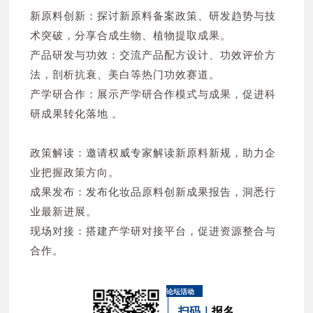
谷上美（上海）生物科技有限公司 N2W17
新原料创新：探讨新原料备案政策、研发趋势与技
中科微针（北京）科技有限公司 N2W30
术突破，分享合成生物、植物提取成果。
酷彩（广东）化妆品有限公司 N2L03
产品研发与功效：交流产品配方设计、功效评价方
广州浩瀚国际贸易有限公司 N2W10
法，剖析抗衰、美白等热门功效赛道。
浙江上嘉色彩科技有限公司 N2W18
产学研合作：展示产学研合作模式与成果，促进科
研成果转化落地 。
以上排名不分前后
政策解读：邀请权威专家解读新原料新规，助力企
业把握政策方向。
成果发布：发布化妆品原料创新成果报告，洞悉行
业最新进展。
现场对接：搭建产学研对接平台，促进资源整合与
合作。
论坛活动
扫码｜
报名