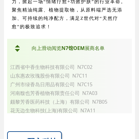
力，掀起一场“情绪疗愈+功效护肤”的行业革命。
余姚市瑞辉塑业有限公司 N1U04
科丽思化妆品（上海）有限公司 N2F09
聚焦精油纯露、植物提取物，从原料端严选无添
海南光宇生物科技有限公司 N1V06
广州市脸谱无纺制品有限公司 N2Q11
加、可持续的纯净配方，满足Z世代对“天然疗
余姚市孟鸿塑业有限公司 N1V30
清远市立道精细化工有限公司 N2V21
愈”的极致追求！
广州艾希美化妆品有限公司 N1T13
上海欧润化妆品有限公司 N2Q08
宁波市添美包装有限公司 N1N01
台州昊晟塑业有限公司 N2V30
向上滑动阅览
N7馆OEM
展商名单
广州绿芳洲实业有限公司 N1H01
上海致新生物科技有限公司 N2E15
高宝化妆品(中国)有限公司 N1E09
广州丝羽无纺布制品有限公司 N2C21
上海旌澜实业有限公司 N1Q01
江西省中香生物科技有限公司 N7C02
上海阳兰生物科技有限公司 N2C07
江门敬记塑胶厂有限公司 N1P06
山东惠农玫瑰股份有限公司 N7C11
中山市多米丽生物科技有限公司 N2N09
上海东晟源日化有限公司 N1A11
广州市绿香岛日用品有限公司 N7C15
广州市莲娜姬化妆品有限公司 N2F06
广州悦瑞化妆品有限公司 N1W04
河南馥也芳香植物有限责任公司 N7A03
天津施文化妆品有限公司 N2M09
天津尚美化妆品有限公司 N1P09
颇黎芳香医药科技（上海）有限公司 N7B05
浙江雅露生物科技有限公司 N2J06
余姚纳美化妆品包装用品有限公司 N1W15
花无边生物科技(上海)有限公司 N7A11
上海市天乐日化厂 N2G05
宁波三固塑业有限公司 N1W23
雅琪实业（上海）有限公司 N7E02
上海友仁生物科技有限公司 N2C09
金华市铨铨塑业有限公司 N1V15
广州泰乐化工科技有限公司 N7C05
广州宝橙化妆品有限公司 N2N06
余姚市烙丽化妆品包装有限公司 N1V22
丽水美学生物科技有限公司 N7E15
湖州开森化妆品科技有限公司 N2U03