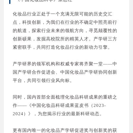
广州市千彩纸品印刷有限公司 N1Q08
广东柏文生物科技股份有限公司 N2B04
广州市柏雅塑料包装有限公司 N1Q06
化妆品行业正处于一个充满无限可能的历史交汇
苏州捷斯芬化妆用品有限公司 N2W07
无锡市万荣铝塑包装制品有限公司 N1P01
点，科技创新，为我们在行业的不确定中照亮前行
义乌玮柏化妆品有限公司 N2U11
上海阿敏商务咨询有限公司 N1S03
的航道，探索行业未来的领航方向，寻觅颠覆性的
义乌市艾瑞丝化妆品有限公司 N2U13
广州芮姿生物科技有限公司 N1G13
创新硕果，发掘高校院所的精英人才。产学研三方
广东相宜化妆品有限公司 N2C13
广州相好日用品有限公司 N1W13
紧密联手，共同打造化妆品行业的新动力引擎。
科渼莳化妆品（宁波）有限公司 N2L01
无锡圣马科技有限公司 N1S01
上海惠比须化工有限公司 N2W13
科玛化妆品（无锡）有限公司 N1B14
产学研界的领军机构和权威专家将齐聚一堂——中
倍加洁集团股份有限公司 N2J04
科玛化妆品（无锡）有限公司 N1F13
国产学研合作促进会、中国化妆品产学研协同创新
浙江戴玛生物科技有限公司 N2S08
广东雅真科技发展有限公司 N1L04
平台，共同引领行业风向标。
广东特一药业有限公司 N2R11
东阳市佳人日化有限公司 N1S14
浙江利美化妆品有限公司 N2G03
安徽红专包装制品科技有限公司 N1P03
同时，国内首部全面梳理化妆品科研成果的重磅之
广东英腾生物科技有限公司 N2P14
无锡市伙伴日化科技有限公司 N1V07
作——《中国化妆品科研成果蓝皮书（2023-
浙江佳合生物科技有限公司 N2T08
扬州市道喜塑胶包装有限公司 N1Q02
2024）》，为您揭示行业的最新科研动态。
汕头市赫雅塑胶实业有限公司 N2Q02
广州市柏姿生物科技有限公司 N1K04
佛山市金蒂电器有限公司 N2V24
殷昌（苏州）包装有限公司 N1K14
更有国内唯一的化妆品产学研促进奖与创新奖的获
广州美兮生物科技有限公司 N2D03