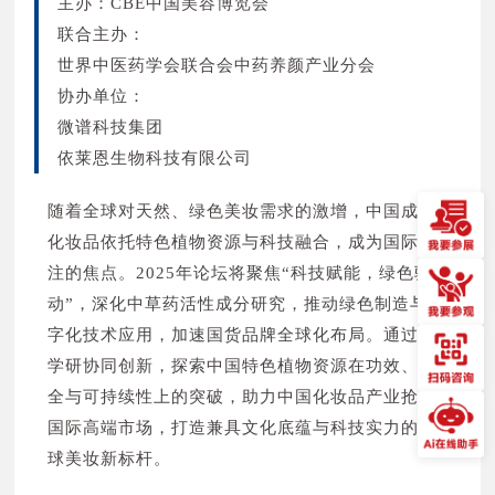
主办：CBE中国美容博览会
东莞市百丽达生物科技有限公司 N2U06
联合主办：
广州市胜蔻生物科技有限公司 N2N15
世界中医药学会联合会中药养颜产业分会
惠州市升愈盛包装制品有限公司 N2V26
协办单位：
山东福瑞达生物股份有限公司 N2D12
微谱科技集团
珠海亿胜生物技术有限公司 N2K03
依莱恩生物科技有限公司
珠海市新高生物科技研究院有限公司 N2W36
华泽睿孚生物技术（广州）有限公司 N2K29
随着全球对天然、绿色美妆需求的激增，中国成分
株式会社山洋 N2E19
化妆品依托特色植物资源与科技融合，成为国际关
联美图生物科技(大连)有限公司 N2E01
注的焦点。2025年论坛将聚焦“科技赋能，绿色驱
湖南尚道生物科技有限公司 N2R05
动”，深化中草药活性成分研究，推动绿色制造与数
一妆美事（广州）科技有限公司 N2Q29
字化技术应用，加速国货品牌全球化布局。通过产
上海霞飞化妆品有限公司 N2K09
学研协同创新，探索中国特色植物资源在功效、安
广州丽彦妆生物科技有限公司 N2H13
全与可持续性上的突破，助力中国化妆品产业抢占
南通新世元生物科技有限公司 N2M01
国际高端市场，打造兼具文化底蕴与科技实力的全
昆山永青化妆品有限公司 N2L09
球美妆新标杆。
荟锦（上海）生物科技有限公司 N2T05