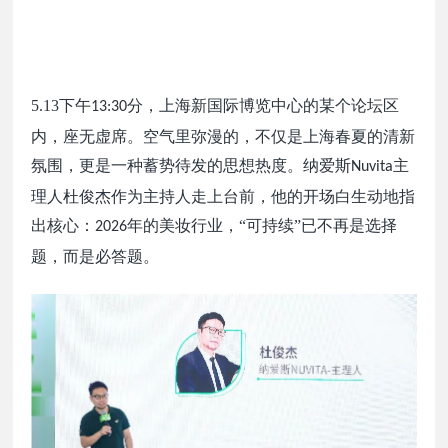
5.13
下午
分，上海新国际博览中心的某个论坛区
13:30
内，座无虚席。空气里弥漫的，不仅是
上海春夏的清新
氛围
，更是一种蓄势待发的思想热度。纳爱斯
主
Nuvita
理人杜俊杰作为主持人走上台前，他的开场白
生动地指
出
核心：
年的美妆行业，“可持续”已不再是选择
2026
题，而是必答题。