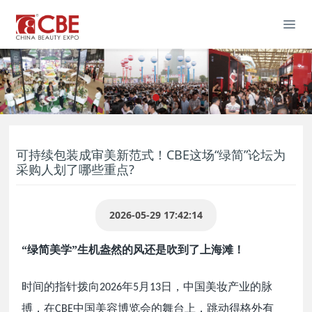
可持续包装成审美新范式！CBE这场“绿简”论坛为
采购人划了哪些重点?
2026-05-29 17:42:14
“绿简美学”生机盎然的风还是吹到了上海滩！
时间的指针拨向
年
月
日
，中国美妆产业的脉
2026
5
13
搏，在
中国美容博览会的舞台上，跳动得格外有
CBE