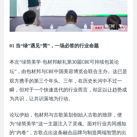
01 当
“绿”遇见“简”，一场必答的行业命题
本次
“绿简美学·包材邦献礼第
届
可持续包装论
30
CBE
坛”，由包材邦与
中国美容博览会联合主办。这已是
CBE
双方携手的第三个年头。三年，在历史长河中不过一
瞬，但对于一个快速迭代的行业而言，却足以让趋势成
为共识，让共识落地为行动。
论坛伊始，包材邦与古歌策划创始人古歌的致辞，便
为
“绿简美学”这一主题注入了灵魂。面对行业共同感知
的“内卷”，古歌点出这条融合品牌与制造两端智慧的出