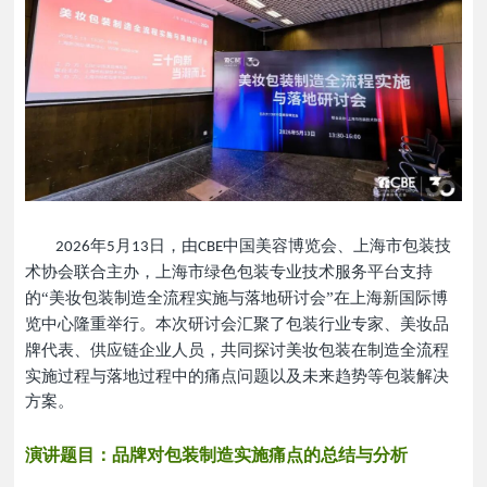
年
月
日，由
中国美容博览会、上海市包装技
2026
5
13
CBE
术协会联合主办，
上海市绿色包装专业技术服务平台
支持
的
“
美妆包装制造全流程实施与落地研讨会
”
在上海新国际博
览中心隆重举行。本次研讨会汇聚了包装行业专家、美妆品
牌代表、供应链企业
人员
，共同探讨美妆包装
在制造全流程
实施过程与落地过程中的痛点问题以及未来趋势等包装解决
方案
。
演讲题目：
品牌对包装制造实施痛点的总结与分析