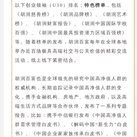
以下创业领袖（U30）排名；
特色榜单
，包括
《胡润慈善榜》、《胡润品牌榜》、《胡润艺术
榜》、《胡润财富报告》、《胡润中国国际学校
百强》、《胡润中国最具投资潜力区域百强榜》
等。随着榜单的发布，胡润百富每年在全球各地
举办近百场极具高端社交与公关价值的精彩交流
活动，线上线下紧密结合。
胡润百富也是全球领先的研究中国高净值人群的
权威机构，长期追踪记录中国高净值人群的变
化，携手金融机构、房地产、地方政府，以及高
端生活方式品牌等合作伙伴，发布了一系列专题
报告，比如：携手中信银行发布《中国高净值人
群需求管理白皮书》、《解码中国“新生力”白皮
书》、《中国企业家家族传承白皮书》、《中国