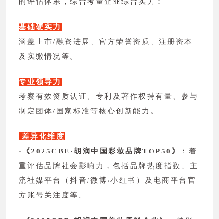
的评估体系，综合考量企业综合实力：
基础硬实力
涵盖上市/融资进展、官方荣誉资质、注册资本
及实缴情况等。
专业领导力
考察有效资质认证、专利及著作权持有量、参与
制定团体/国家标准等核心创新能力。
差异化维度
·《2025CBE·胡润中国彩妆品牌TOP50》：
着
重评估品牌社会影响力，包括品牌热度指数、主
流社媒平台（抖音/微博/小红书）及电商平台官
方账号关注度等。