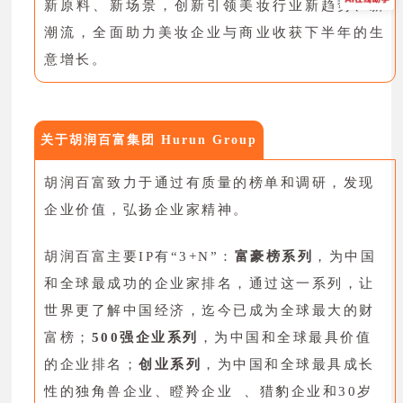
新原料、新场景，创新引领美妆行业新趋势、新
潮流，全面助力美妆企业与商业收获下半年的生
意增长。
关于胡润百富集团 Hurun Group
胡润百富致力于通过有质量的榜单和调研，发现
企业价值，弘扬企业家精神。
胡润百富主要IP有“3+N”：
富豪榜系列
，为中国
和全球最成功的企业家排名，通过这一系列，让
世界更了解中国经济，迄今已成为全球最大的财
富榜；
500强企业系列
，为中国和全球最具价值
的企业排名；
创业系列
，为中国和全球最具成长
性的独角兽企业、
瞪羚企业
、猎豹企业和30岁