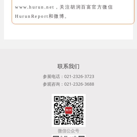
www.hurun.net，关注胡润百富官方微信
HurunReport和微博。
联系我们
参展电话：021-2326-3723
参观咨询：021-2326-3688
微信公众号