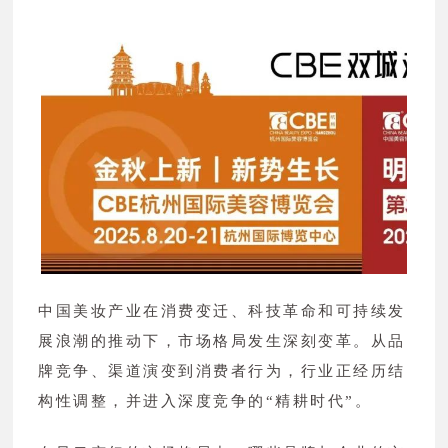
中国美妆产业在消费变迁、科技革命和可持续发
展浪潮的推动下，市场格局发生深刻变革。从品
牌竞争、渠道演变到消费者行为，行业正经历结
构性调整，并进入深度竞争的“精耕时代”。