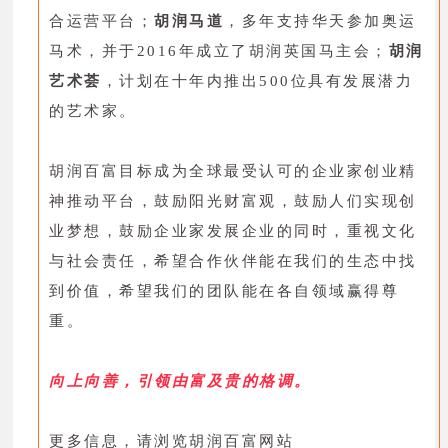
合运营平台；
胡润马道
，多年支持华天参加奥运
马术，并于2016年成立了胡润英国马主会；
胡润
艺术荟
，计划在十年内推出500位具有发展潜力
的艺术家。
胡润百富目标成为全球最受认可的企业家创业精
神推动平台，鼓励阳光财富观，鼓励人们实现创
业梦想，鼓励企业家发展企业的同时，重视文化
与社会责任，希望合作伙伴能在我们的生态中找
到价值，希望我们的团队能在各自领域赢得尊
重。
向上向善，引领由富及贵的格调。
更多信息，请浏览胡润百富网站