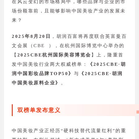
在风云变幻的市场格局中，哪些品牌与企业的市
场份额靠前，且能够影响中国美妆产业的发展未
来？
2025年8月20日
，胡润百富将再度联合英富曼百
文会展（
CBE
），在杭州国际博览中心举办的
【
2025CBE杭州国际美容博览会
】上，隆重首
发中国美妆行业两大权威榜单：
《2025CBE·胡
润中国彩妆品牌TOP50》
与
《2025CBE·胡润
中国美妆原料企业》
。
双榜单发布意义
中国美妆产业正经历“硬科技替代流量红利”的重