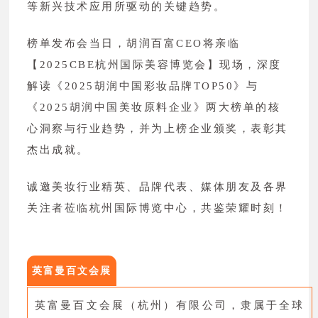
等新兴技术应用所驱动的关键趋势。
榜单发布会当日，胡润百富CEO将亲临
【2025CBE杭州国际美容博览会】现场，深度
解读《2025胡润中国彩妆品牌TOP50》与
《2025胡润中国美妆原料企业》两大榜单的核
心洞察与行业趋势，并为上榜企业颁奖，表彰其
杰出成就。
诚邀美妆行业精英、品牌代表、媒体朋友及各界
关注者莅临杭州国际博览中心，共鉴荣耀时刻！
英富曼百文会展
英富曼百文会展（杭州）有限公司，隶属于全球