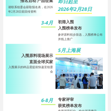
报名启动 产品征集
即日起至
请联系组委会获取报名表，在2026
2026年2月28日
年2月28日前回传资料
初筛入围
3-4月
入围榜单发布
参评原料初步筛选，入围榜单公布
并线上推广
5月上海展
入围原料现场展示
直面全球买家
入围展示的样品需提前快递至组委
会
专家评审
6-8月
获奖榜单发布