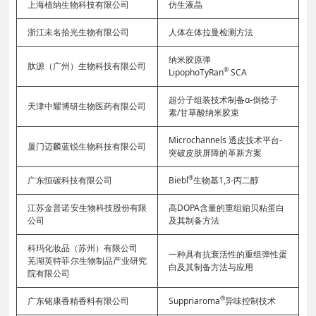
上海植纳生物科技有限公司
仿生液晶
浙江未名拾光生物有限公司
人体在体拉曼检测方法
纳米胶原弹
肽源（广州）生物科技有限公司
®
LipophoTyRan
SCA
超分子组装技术制备α-倒捻子
天津中耀博研生物医药有限公司
素/甘草酸纳米胶束
Microchannels 透皮技术平台-
厦门迈麟蓝锐生物科技有限公司
突破皮肤屏障的革新方案
®
广东恒碳科技有限公司
Biebl
生物基1,3-丙二醇
江苏金普诺安生物科技股份有限
高DOPA含量的重组贻贝粘蛋白
公司
及其制备方法
科玛化妆品（苏州）有限公司
一种具有抗衰活性的重组弹性蛋
芜湖英特菲尔生物制品产业研究
白及其制备方法与应用
院有限公司
®
广东铭康香精香料有限公司
Suppriaroma
异味控制技术