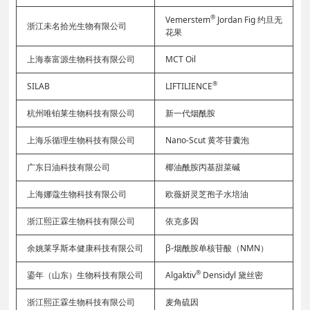
®
Vemerstem
Jordan Fig 约旦无
浙江未名拾光生物有限公司
花果
上海泰富源生物科技有限公司
MCT Oil
®
SILAB
LIFTILIENCE
杭州唯铂莱生物科技有限公司
新一代烟酰胺
上海乐循理生物科技有限公司
Nano-Scut 黄芩苷囊泡
广东日油科技有限公司
椰油酰胺丙基甜菜碱
上海娜蔻生物科技有限公司
欧薇妍灵芝孢子水培油
浙江熙正霖生物科技有限公司
依克多因
余姚莱孚斯本健康科技有限公司
β-烟酰胺单核苷酸（NMN）
®
鎏年（山东）生物科技有限公司
Algaktiv
Densidyl 黛丝密
浙江熙正霖生物科技有限公司
麦角硫因