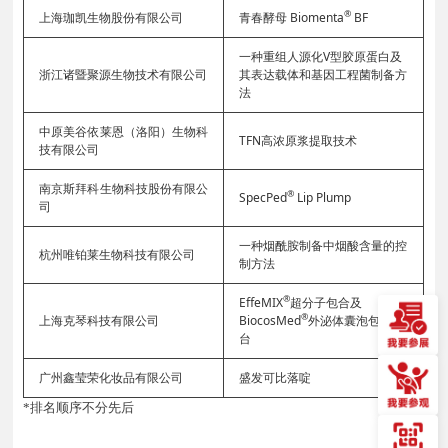
®
上海珈凯生物股份有限公司
青春酵母 Biomenta
BF
一种重组人源化V型胶原蛋白及
浙江诸暨聚源生物技术有限公司
其表达载体和基因工程菌制备方
法
中原美谷依莱恩（洛阳）生物科
TFN高浓原浆提取技术
技有限公司
南京斯拜科生物科技股份有限公
®
SpecPed
Lip Plump
司
一种烟酰胺制备中烟酸含量的控
杭州唯铂莱生物科技有限公司
制方法
®
EffeMIX
超分子包合及
®
上海克琴科技有限公司
BiocosMed
外泌体囊泡包裹平
台
广州鑫莹荣化妆品有限公司
盛发可比落啶
*排名顺序不分先后