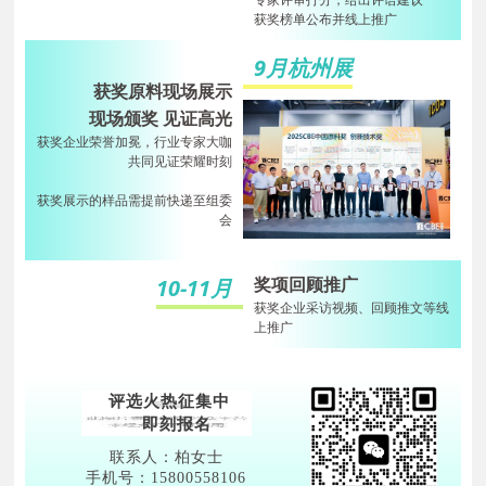
专家评审打分，给出评语建议
获奖榜单公布并线上推广
9月杭州展
获奖原料现场展示
现场颁奖 见证高光
获奖企业荣誉加冕，行业专家大咖
共同见证荣耀时刻
获奖展示的样品需提前快递至组委
会
奖项回顾推广
10-11月
获奖企业采访视频、回顾推文等线
上推广
评选火热征集中
即刻报名
联系人：柏女士
手机号：15800558106