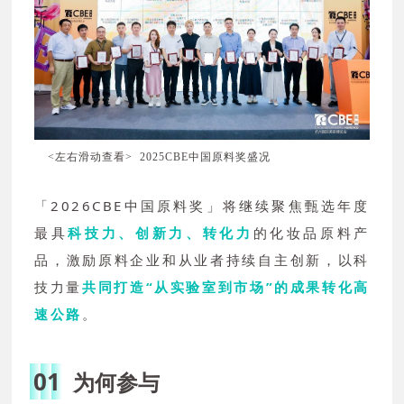
<左右滑动查看> 2025CBE中国原料奖盛况
「2026CBE中国原料奖」将继续聚焦甄选年度
最具
科技力、创新力、转化力
的化妆品原料产
品，激励原料企业和从业者持续自主创新，以科
技力量
共同打造“从实验室到市场”的成果
转化高
速公
路
。
01
为何参与