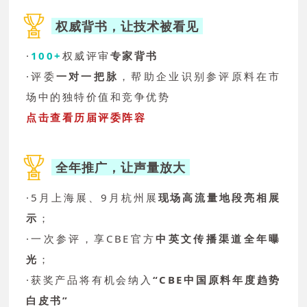
权威背书，让技术被看见
·
100+
权威评审
专家背书
·评委
一对一把脉
，帮助企业识别参评原料在市
场中的独特价值和竞争优势
点击查看历届评委阵容
全年推广，让声量放大
·5月上海展、9月杭州展
现场高流量地段亮相展
示
；
·一次参评，享CBE官方
中英文传播渠道
全年曝
光
；
·获奖产品将有机会纳入
“CBE中国原料年度趋势
白皮书”