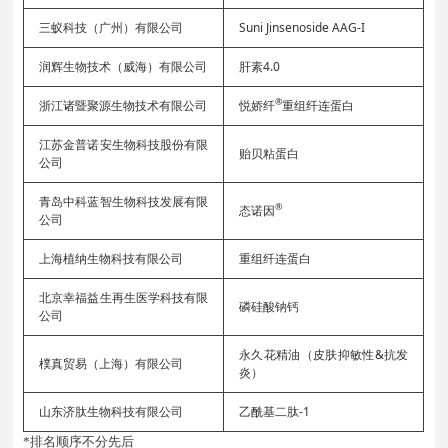
三蚁科技（广州）有限公司
Suni Jinsenoside AAG-I
润辉生物技术（威海）有限公司
肝素4.0
®
浙江诸暨聚源生物技术有限公司
悦娇纤
重组纤连蛋白
江苏金普诺安生物科技股份有限
贻贝粘蛋白
公司
青岛中科蓝智生物科技发展有限
®
态诺因
公司
上海植纳生物科技有限公司
重组纤连蛋白
北京幸福益生再生医学科技有限
磷硅酸钠钙
公司
永久花精油（皮肤抑敏性&抗发
樸真贸易（上海）有限公司
炎）
山东济肽生物科技有限公司
乙酰基二肽-1
*排名顺序不分先后