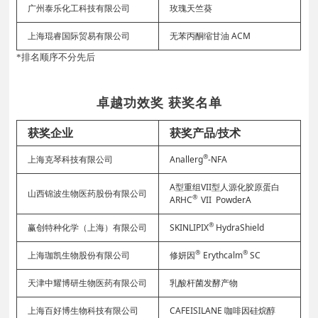
广州泰乐化工科技有限公司
玫瑰天竺葵
上海琨睿国际贸易有限公司
无苯丙酮缩甘油 ACM
*排名顺序不分先后
卓越功效奖 获奖名单
获奖企业
获奖产品/技术
®
上海克琴科技有限公司
Anallerg
-NFA
A型重组VII型人源化胶原蛋白
山西锦波生物医药股份有限公司
®
ARHC
VII PowderA
®
赢创特种化学（上海）有限公司
SKINLIPIX
HydraShield
®
®
上海珈凯生物股份有限公司
修妍因
Erythcalm
SC
天津中耀博研生物医药有限公司
乳酸杆菌发酵产物
上海百好博生物科技有限公司
CAFEISILANE 咖啡因硅烷醇