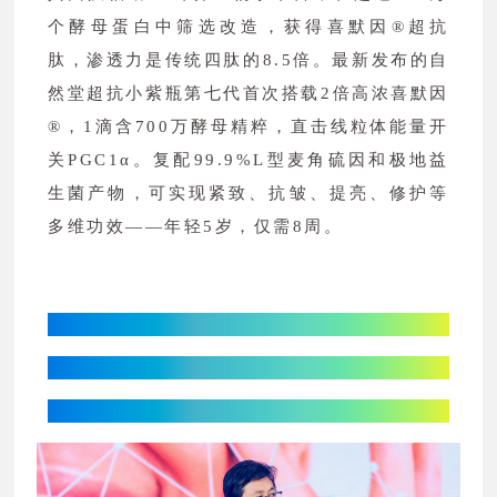
个酵母蛋白中筛选改造，获得喜默因®超抗
肽，渗透力是传统四肽的8.5倍。最新发布的自
然堂超抗小紫瓶第七代首次搭载2倍高浓喜默因
®，1滴含700万酵母精粹，直击线粒体能量开
关PGC1α。复配99.9%L型麦角硫因和极地益
生菌产物，可实现紧致、抗皱、提亮、修护等
多维功效——年轻5岁，仅需8周。
德之馨：
以AI技术为皮肤敏感肌指数分级
重新定义科学评测