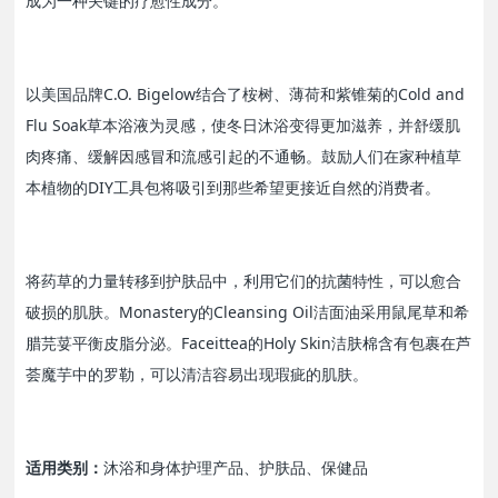
成为一种关键的疗愈性成分。
以美国品牌C.O. Bigelow结合了桉树、薄荷和紫锥菊的Cold and
Flu Soak草本浴液为灵感，使冬日沐浴变得更加滋养，并舒缓肌
肉疼痛、缓解因感冒和流感引起的不通畅。鼓励人们在家种植草
本植物的DIY工具包将吸引到那些希望更接近自然的消费者。
将药草的力量转移到护肤品中，利用它们的抗菌特性，可以愈合
破损的肌肤。Monastery的Cleansing Oil洁面油采用鼠尾草和希
腊芫荽平衡皮脂分泌。Faceittea的Holy Skin洁肤棉含有包裹在芦
荟魔芋中的罗勒，可以清洁容易出现瑕疵的肌肤。
适用类别：
沐浴和身体护理产品、护肤品、保健品