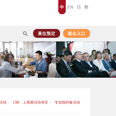
中
EN
日
韩
展位预定
观众入口
活动
CBE · 上海展活动专区
专业线特备活动