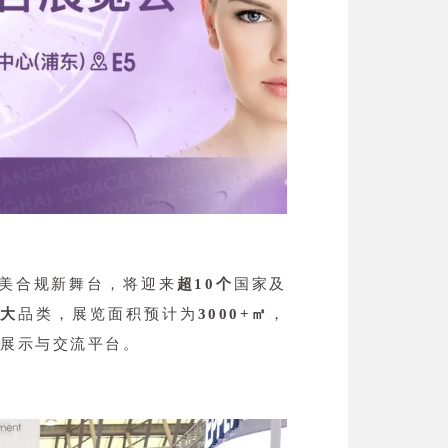
美合规新舞台，将迎来
超10个
国家及
大
品类，展览面积预计为
3000+㎡
，
链展示与交流平台。