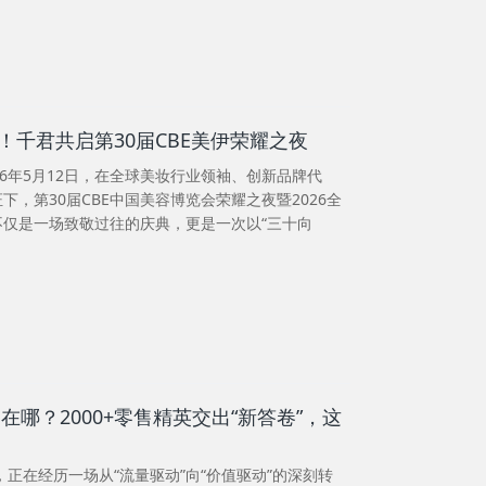
！千君共启第30届CBE美伊荣耀之夜
26年5月12日，在全球美妆行业领袖、创新品牌代
，第30届CBE中国美容博览会荣耀之夜暨2026全
仅是一场致敬过往的庆典，更是一次以“三十向
点在哪？2000+零售精英交出“新答卷”，这
，正在经历一场从“流量驱动”向“价值驱动”的深刻转