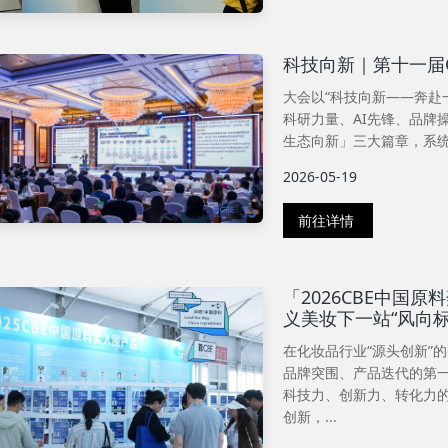
科技向新｜第十一届
大会以“科技向新——奔赴
科研力量、AI先锋、品牌
生态向新」三大篇章，系统
2026-05-19
前往详情
「2026CBE中国
义美妆下一站“风向标
在化妆品行业“源头创新”
品牌突围、产品迭代的第一
科技力、创新力、转化力
创新，...