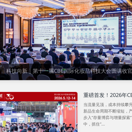
科技向新｜第十一届CBE国际化妆品科技大会圆满收
重磅首发！2026年
当流量见顶，成本持续攀
新品生命周期不断缩短，产
步入“存量博弈与增量探索
中，抓住“...