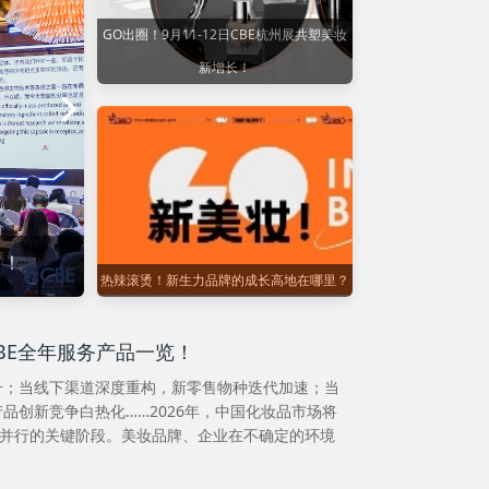
GO出圈！9月11-12日CBE杭州展共塑美妆
新增长！
「2026CBE中国原料奖」入围揭晓：130+
官！
下一站“风向标”！
热辣滚烫！新生力品牌的成长高地在哪里？
CBE全年服务产品一览！
升；当线下渠道深度重构，新零售物种迭代加速；当
品创新竞争白热化……2026年，中国化妆品市场将
”并行的关键阶段。美妆品牌、企业在不确定的环境