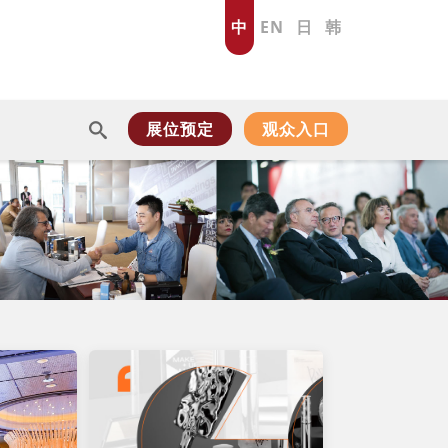
中
EN
日
韩
展位预定
观众入口