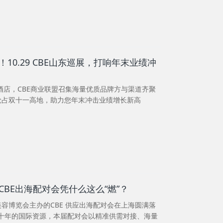
10.29 CBE山东巡展，打响年末业绩冲
际酒店，CBE商业联盟召集海量优质品牌方与渠道齐聚
抢占双十一高地，助力您年末冲击业绩增长新高
BE出海配对会凭什么这么“燃”？
 中国美容博览会主办的CBE 供应出海配对会在上海圆满落
球数十年的国际资源，本届配对会以精准供需对接、海量