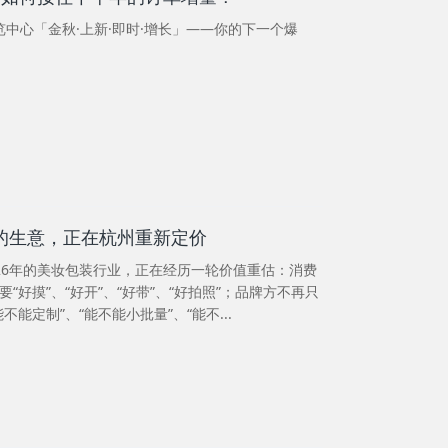
博览中心「金秋·上新·即时·增长」——你的下一个爆
”的生意，正在杭州重新定价
026年的美妆包装行业，正在经历一轮价值重估：消费
要“好摸”、“好开”、“好带”、“好拍照”；品牌方不再只
不能定制”、“能不能小批量”、“能不...