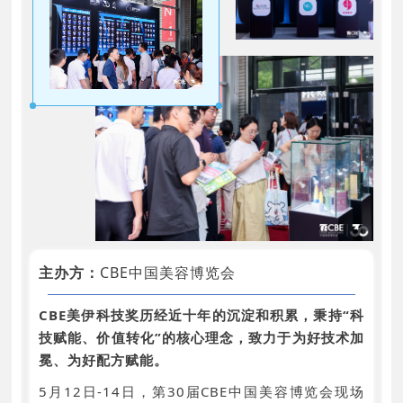
苏州市日用化学品行业协会
义乌市化妆品行业协会
扬州市化妆品协会
中山市化妆品行业协会
美妆联合发展联盟
广州市白云化妆品产业促进会
广州市花都区化妆品行业协会
佛山市南海区化妆品行业协会
佛山市三水区化妆品行业协会
珠海市美妆产业协会
余姚市化妆品包装协会
主办方：
CBE中国美容博览会
化妆品产业发展联盟CIDA
中国美妆小镇美妆健康协会
CBE美伊科技奖历经近十年的沉淀和积累，秉持“科
技赋能、价值转化”的核心理念，致力于为好技术加
支持学院：
冕、为好配方赋能。
上海应用技术大学国际化妆品学院
江南大学化学与材料工程学院（化妆品学院）
5月12日-14日，第30届CBE中国美容博览会现场