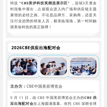
支持机构：
特设
“CBE美伊科技奖精选展示区”
，连续3天黄金
上海交通大学国家技术转移中心
时段集中展出，占据观众进入内广场和供应链主题
展馆的必经之路。不论是品牌方、采购商，还是关
上海交通大学植物生物技术研究中心
注行业趋势的研发人员，都亲临现场，第一时间触
摸美妆科技的真正脉搏！
2026CBE供应出海配对会
主办方：
CBE中国美容博览会
5 月 11 日，由 CBE 中国美容博览会主办的
CBE 供
应出海配对会
在上海圆满落幕。依托 CBE 深耕全球