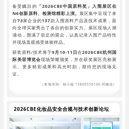
备受瞩目的
「2026CBE中国原料奖」入围展区在
N6创新原料、检测馆精彩上演。
展区集中呈现了来
自
73
家企业的
137
款入围原料产品及技术成果，面
向全球买家秀出了各自的创新实力。展区现场人潮
涌动，围满了驻足的观众，认真记录入围产品特性
并现场直观感受体验样品。
获奖原料/技术将于
9月10-11日
在
2026CBE杭州国
际美容博览会
现场荣耀颁奖，并在获奖展区亮相展
示。更多精彩成果和高光时刻，期待您的现场见
证。
（奖项详询：柏小姐 15800558106 同微信）
2026CBE化妆品安全合规与技术创新论坛