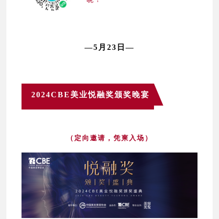
—5月23日—
2024CBE美业悦融奖颁奖晚宴
（定向邀请，凭柬入场）