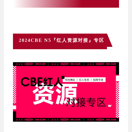
2024CBE N5『红人资源对接』专区