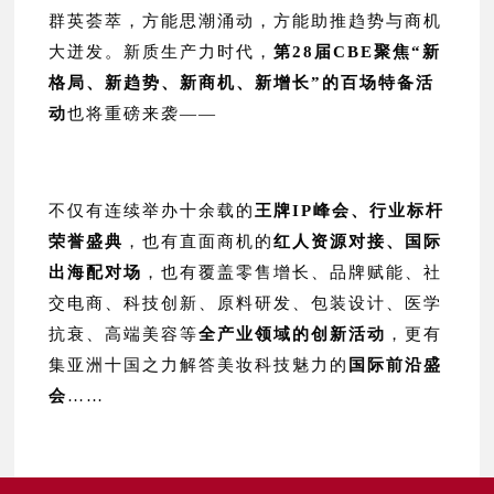
群英荟萃，方能思潮涌动，方能助推趋势与商机
大迸发。新质生产力时代，
第28届CBE聚焦“新
格局、新趋势、新商机、新增长”的百场特备活
动
也将重磅来袭——
不仅有连续举办十余载的
王牌IP峰会、行业标杆
荣誉盛典
，也有直面商机的
红人资源对接、国际
出海
配对场
，也有覆盖零售增长、品牌赋能、社
交电商、科技创新、原料研发、包装设计、医学
抗衰、高端美容等
全产业领域的创新活动
，更有
集亚洲十国之力解答美妆科技魅力的
国际前沿盛
会
……