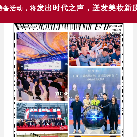
发出时代之声，
迸发美妆新
特备活动
，将