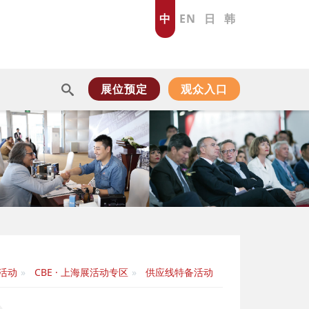
中
EN
日
韩
展位预定
观众入口
活动
CBE · 上海展活动专区
供应线特备活动