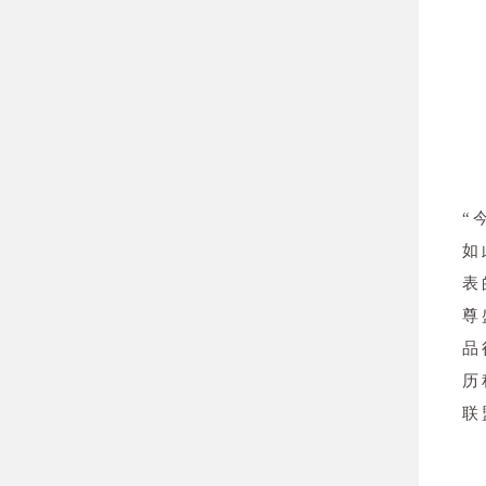
“
如
表
尊
品
历
联