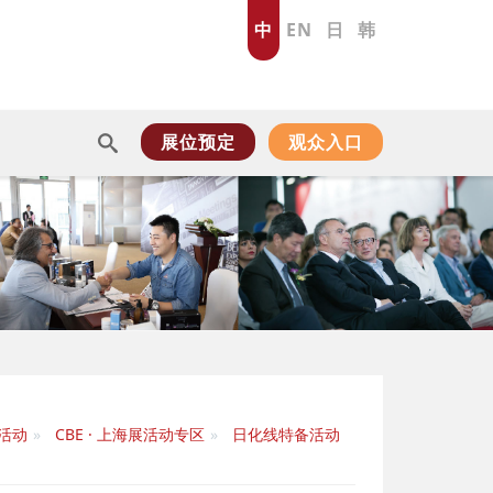
中
EN
日
韩
展位预定
观众入口
活动
CBE · 上海展活动专区
日化线特备活动