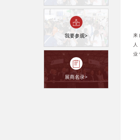
我要参观>
来
人
业
展商名录>