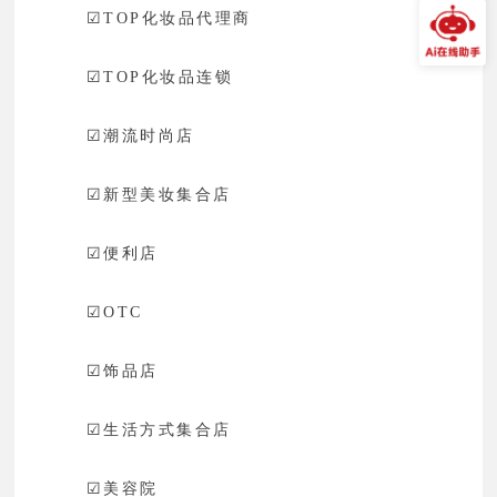
☑
TOP化妆品代理商
☑
TOP化妆品连锁
☑
潮流时尚店
☑
新型美妆集合店
☑
便利店
☑
OTC
☑
饰品店
☑
生活方式集合店
☑
美容院