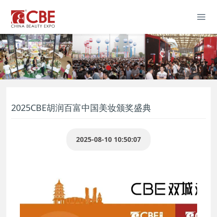
2025CBE胡润百富中国美妆颁奖盛典
2025-08-10 10:50:07