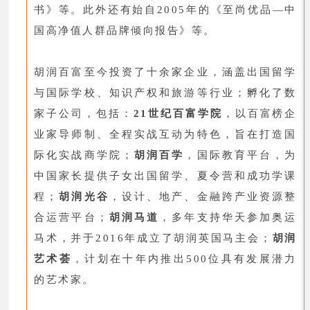
书》等。此外还有始自2005年的《至尚优品—中
国高净值人群品牌倾向报告》等。
胡润百富至今投资了十余家企业，涵盖出国留学
与国际学校、知识产权和旅游等行业；孵化了数
家子公司，包括：
21世纪百富学院
，以百富榜企
业家导师制、全程实战互动为特色，旨在打造国
际化实战商学院；
胡润百学
，国际教育平台，为
中国家长提供子女出国留学、夏令营和成功学课
程；
胡润光谷
，设计、地产、金融跨产业资源整
合运营平台；
胡润马道
，多年支持华天参加奥运
马术，并于2016年成立了胡润英国马主会；
胡润
艺术荟
，计划在十年内推出500位具有发展潜力
的艺术家。