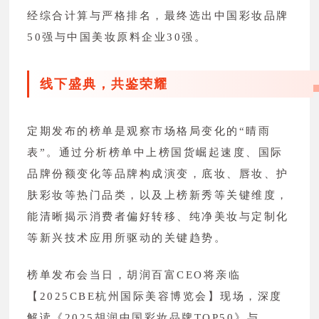
经综合计算与严格排名，最终选出中国彩妆品牌
50强与中国美妆原料企业30强。
线下盛典，共鉴荣耀
定期发布的榜单是观察市场格局变化的“晴雨
表”。通过分析榜单中上榜国货崛起速度、国际
品牌份额变化等品牌构成演变，底妆、唇妆、护
肤彩妆等热门品类，以及上榜新秀等关键维度，
能清晰揭示消费者偏好转移、纯净美妆与定制化
等新兴技术应用所驱动的关键趋势。
榜单发布会当日，胡润百富CEO将亲临
【2025CBE杭州国际美容博览会】现场，深度
解读《2025胡润中国彩妆品牌TOP50》与