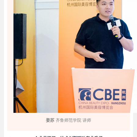
姜苏
齐鲁师范学院 讲师