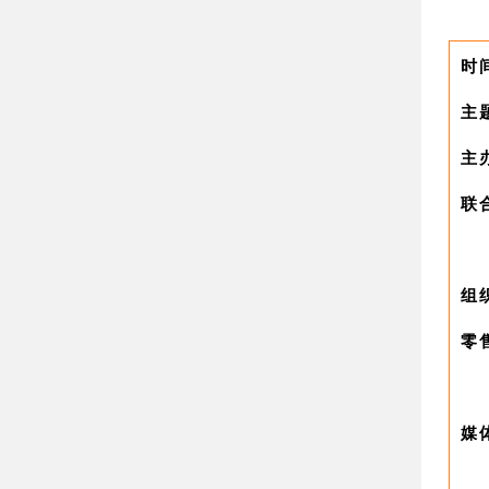
时
主
主
联
组
零
媒