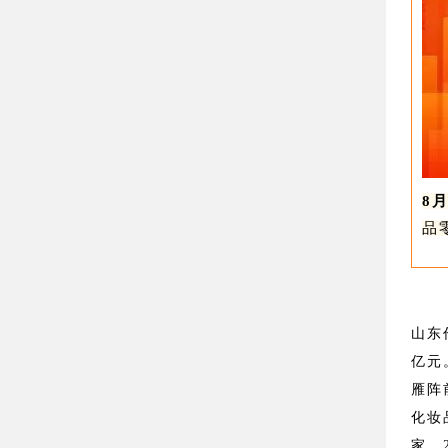
8月
品
山东
亿元
雁阵
化妆
家，