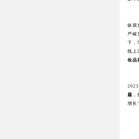
纵观
严峻
下，
线上
妆品
20
题
，
增长