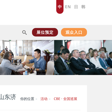
中
EN
日
韩
展位预定
观众入口
 山东济
你的位置
活动
CBE · 全国巡展