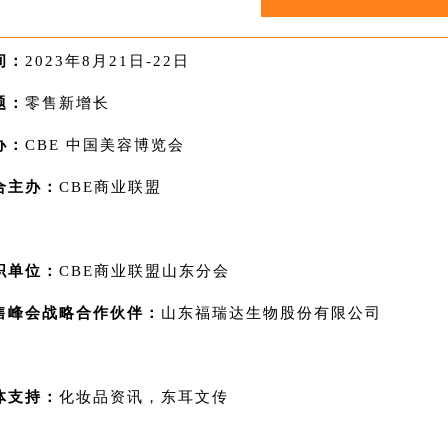
间：
2023
年
8
月
21
日
-22
日
题：
零售新增长
办：
CBE 中国美容博览会
合主办：
CBE商业联盟
织单位：
CBE商业联盟山东分会
售峰会战略合作伙伴：
山东福瑞达生物股份有限公司
体支持：
化妆品资讯，东耳文传