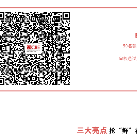
50名
审核通过
三大亮点
抢“鲜”