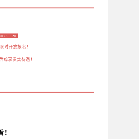
2023.9.20
额限时开放报名！
后尊享贵宾待遇！
看！