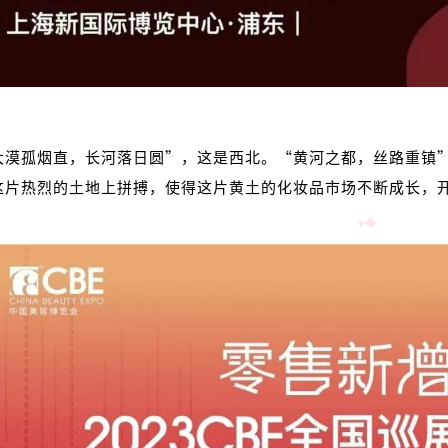
大漠孤烟直，长河落日圆”，这是西北。“黄河之都，丝路重镇
这片热烈的土地上拼搏，使得这片黄土的化妆品市场不断成长，