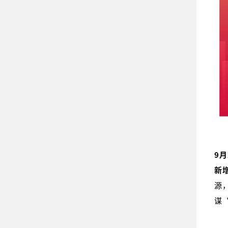
9月
新
源
谋