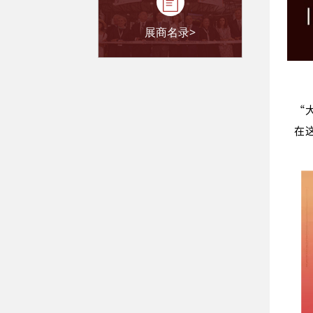
展商名录>
“
在