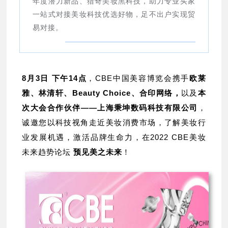
年度潜力新品、猎奇美妆黑科技，助力专业买家
一站式对接美妆科技优选好物，足不出户实现贸
易对接。
8月3日 下午14点
，CBE中国美容博览会携手
欧莱
雅、林清轩、Beauty Choice、合印网络，
以及
本
次大会合作伙伴——上海秉坤数码科技有限公司
，
诚邀您以科技视角走近美妆消费市场，了解美妆行
业发展机遇，激活品牌生命力，在
2
022 CBE美妆
未来趋势论坛
预见美之未来
！