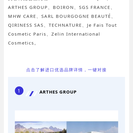
ARTHES GROUP、BOIRON、SGS FRANCE、
MHW CARE、SARL BOURGOGNE BEAUTÉ、
QIRINESS SAS、TECHNATURE、Je Fais Tout
Cosmetic Paris、Zelin International
Cosmetics。
点击了解进口优选品牌详情，一键对接
1
ARTHES GROUP