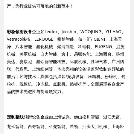
产，为行业提供可落地的创新范本！
彩妆领衔设备
企业如Leidex、Jooshin、WOOJUNG、YU-HAO、
Vetraco涞拓、LEROUGE、唯博智能、仅一汇/ GIENI、上海天
泽、八木智能、鑫化机械、聚海制造、科瑞特、EUGENG、启茂
机械、美臣机械、自力智能、逸丰、易联智能、上海西台、扬州
美达、赛康尼、鑫众德智能科技、际展机械、胜华气雾、广州驷
联、代客思、上海细创等，本次亮相的设备涵盖彩妆制造领域的
前沿工艺与技术，具体包括灌装/充填设备、压粉机、粉碎机、烤
粉机、脱模机、冷冻机、点胶机、贴标机等，全面展现各企业产
品的技术先进性与制造硬实力。
定制整线
领衔设备企业如上海诚兴、佛山松川智能、浙江天富、
龙延智能、西奇智能、科先智能、希顿、汕头大川机械、上海轻