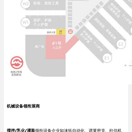
机械设备领衔展商
搅拌/乳化/灌装
领衔设备企业如涞拓自动化、谱莱密克、柱信机