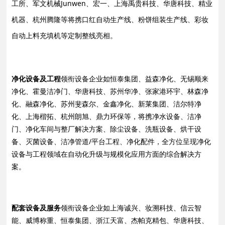
工所、军文机械Junwen、宏一、上海禹贵科技、华唐科技、精业
机器、杭州腾隆等将携口红自动生产线、粉饼组装生产线、彩妆
自动上料充填机等定制整线亮相。
净化设备及工程
领衔设备企业如恒泰集团、益森净化、无锡顺来
净化、霍曼洁净门、华唐科技、苏州华净、张家港环宇、林森净
化、融森净化、苏州斐森尔、金鑫净化、新莱集团、洁尔特净
化、上海楷拓、杭州朗旭、鼎力环保等，将携净水设备、洁净
门、净化车间与整厂解决方案、除尘设备、洗瓶设备、烘干设
备、灭菌设备、洁净管道/平台工程、净化配件，全方位呈现净化
设备与工程领域在自动化升级与规模化应用方面的综合解决方
案。
配套设备及服务
领衔设备企业如上海诚兴、妆溯科技、信云智
能、威博称重、恒泰集团、浙江天富、杰帕克精包、华唐科技、