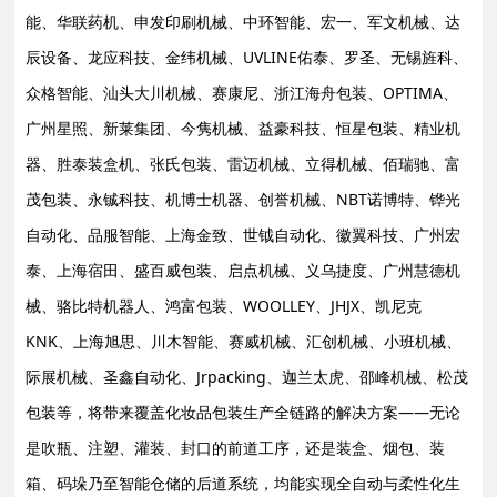
能、华联药机、申发印刷机械、中环智能、宏一、军文机械、达
辰设备、龙应科技、金纬机械、UVLINE佑泰、罗圣、无锡旌科、
众格智能、汕头大川机械、赛康尼、浙江海舟包装、OPTIMA、
广州星照、新莱集团、今隽机械、益豪科技、恒星包装、精业机
器、胜泰装盒机、张氏包装、雷迈机械、立得机械、佰瑞驰、富
茂包装、永铖科技、机博士机器、创誉机械、NBT诺博特、铧光
自动化、品服智能、上海金致、世钺自动化、徽翼科技、广州宏
泰、上海宿田、盛百威包装、启点机械、义乌捷度、广州慧德机
械、骆比特机器人、鸿富包装、WOOLLEY、JHJX、凯尼克
KNK、上海旭思、川木智能、赛威机械、汇创机械、小班机械、
际展机械、圣鑫自动化、Jrpacking、迦兰太虎、邵峰机械、松茂
包装等，将带来覆盖化妆品包装生产全链路的解决方案——无论
是吹瓶、注塑、灌装、封口的前道工序，还是装盒、烟包、装
箱、码垛乃至智能仓储的后道系统，均能实现全自动与柔性化生