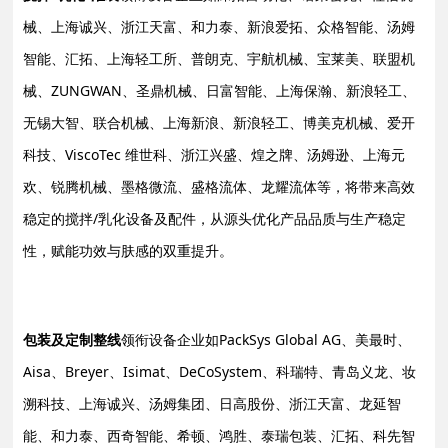
械、上海诚兴、浙江天富、和力泰、新浪爱拓、众格智能、汤姆
智能、汇拓、上海轻工所、普朗克、宇航机械、宝莱美、联盟机
械、ZUNGWAN、圣鼎机械、日富智能、上海保瀚、新浪轻工、
无锡大智、联合机械、上海新浪、新浪轻工、博美克机械、爱开
科技、ViscoTec 维世科、浙江兴盛、煌之牌、汤姆逊、上海元
欢、锐腾机械、墨格微流、盛格流体、龙耀流体等，将带来高效
稳定的搅拌/乳化设备及配件，从源头优化产品品质与生产稳定
性，赋能功效与肤感的双重提升。
包装及定制整线
领衔设备企业如PackSys Global AG、美最时、
Aisa、Breyer、Isimat、DeCoSystem、科瑞特、青岛义龙、妆
溯科技、上海诚兴、汤姆集团、日高股份、浙江天富、龙延智
能、和力泰、西奇智能、希顿、鸿胜、泰瑞包装、汇拓、科先智