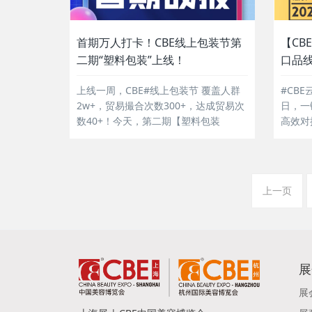
首期万人打卡！CBE线上包装节第
【CB
二期“塑料包装”上线！
口品线
上线一周，CBE#线上包装节 覆盖人群
#CB
2w+，贸易撮合次数300+，达成贸易次
日，一
数40+！今天，第二期【塑料包装
高效对
（上）】上线，要找塑料包装的，看过
商机~！.
来!...
上一页
展
展