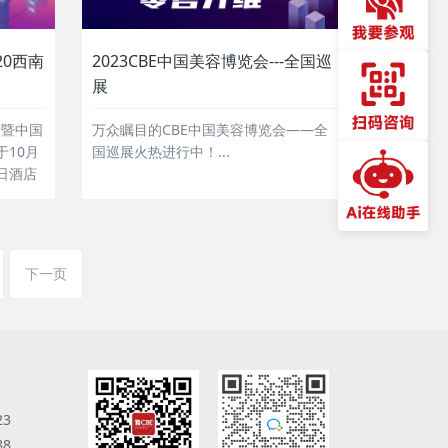
20西南
2023CBE中国美容博览会---全国巡
展
会暨中国
万众瞩目的CBE中国美容博览会——全
10月
国巡展火热进行中！...
日酒店
下一页
23
88