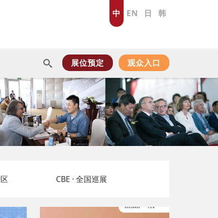
中
EN
日
韩
展位预定
观众入口
专区
CBE · 全国巡展