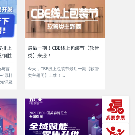
安排上
最后一期！CBE线上包装节【软管
蓝铜胜
类】来袭！
会与言
今天，CBE线上包装节最后一期【软管
—“原料
类主题周】上线！...
业知识及
，邀请
L等大
成分进
，助力