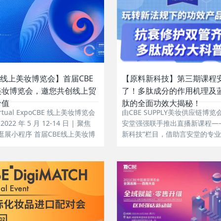
E线上美妆博览会】首届CBE
【原料新科技】第三期课程
美妆博览会，邀您共创线上贸
了！多肽成分的作用机理及
价值
肽的全面功效大揭秘！
irtual ExpoCBE 线上美妆博览会
由CBE SUPPLY美妆供应链博览
022 年 5 月 12-14 日 | 聚焦
安堂强强联手推出直播新课程—
云逛展小程序 首届CBE线上美妆博
新科技”栏目，借助言安堂的专
将聚合CBE庞大的线下资源，整
对消费者护肤需求、市场的了解
外美妆资源，联动100万+专业买
行业内技术专家、科研人员、KO
00+社群，以线上展览、内容直
咖，在线对皮肤肌理及热门功效
展示、贸...
行深度剖析，结合爆款商业案例
更多国产品牌突破重围。...