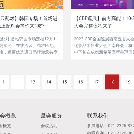
E云配对】韩国专场！首场进
【CBE巡展】前方高能！10·
上配对会等你来“撩”~
大会完整议程来了
E云配对 首站韩国专场定档12月1
2023 CBE全国巡展西南五省大
键预约、在线洽谈、精准匹配、
化妆品零售业大会西南峰会，将于
接，近百优选进口品牌邀您共享
中下旬在成都新希望高新皇冠假
..
隆重举行！...
...
1
13
14
15
16
17
18
19
会概览
展会服务
联系我们
会概览
会议活动
参展电话：021-2326-37
参观咨询：021-2326-36