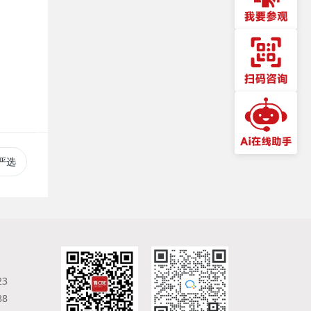
易严选
23
88