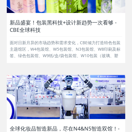
新品盛宴！包装黑科技+设计新趋势一次看够 -
CBE全球科技
面对日新月异的市场趋势和需求变化，CBE倾力打造特色包装
主题馆区，W4包装馆、W5包装馆、N3包装馆、W8印刷及标
签、绿色包装馆、W9纸/盒/袋包装馆、W10包装（玻璃、塑
料）馆等六馆强强联手、10+细分包装品类，10+场同期活
动，通过展览 | 论坛 | 奖项 | 配对 | 交流等多种形式，助力
专业...
全球化妆品智造新品，尽在N4&N5智造双馆！-