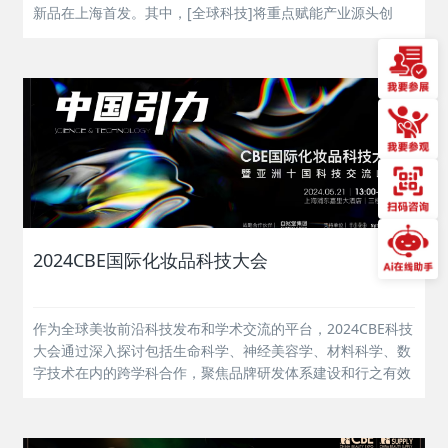
新品在上海首发。其中，[全球科技]将重点赋能产业源头创
新，打造N6创新原料、香精香料、OEM馆与N7精油纯露及
OEM、检验检测馆，集中展示生物活性成分、绿色原料、智
能香氛、ODM创新技术...
2024CBE国际化妆品科技大会
作为全球美妆前沿科技发布和学术交流的平台，2024CBE科技
大会通过深入探讨包括生命科学、神经美容学、材料科学、数
字技术在内的跨学科合作，聚焦品牌研发体系建设和行之有效
的科学传播路径，高度聚合产业新兴能量，创造多元化产业发
展生态和国际合作新机遇，助力中国美业的高质量发展之路越
走越宽。...