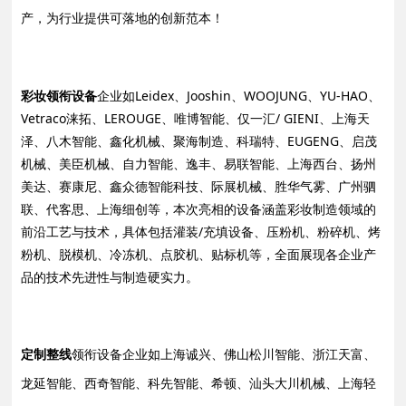
产，为行业提供可落地的创新范本！
彩妆领衔设备
企业如Leidex、Jooshin、WOOJUNG、YU-HAO、
Vetraco涞拓、LEROUGE、唯博智能、仅一汇/ GIENI、上海天
泽、八木智能、鑫化机械、聚海制造、科瑞特、EUGENG、启茂
机械、美臣机械、自力智能、逸丰、易联智能、上海西台、扬州
美达、赛康尼、鑫众德智能科技、际展机械、胜华气雾、广州驷
联、代客思、上海细创等，本次亮相的设备涵盖彩妆制造领域的
前沿工艺与技术，具体包括灌装/充填设备、压粉机、粉碎机、烤
粉机、脱模机、冷冻机、点胶机、贴标机等，全面展现各企业产
品的技术先进性与制造硬实力。
定制整线
领衔设备企业如上海诚兴、佛山松川智能、浙江天富、
龙延智能、西奇智能、科先智能、希顿、汕头大川机械、上海轻