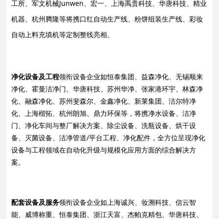
工所、军文机械Junwen、宏一、上海禹贵科技、华唐科技、精业
机器、杭州腾隆等将携口红自动生产线、粉饼组装生产线、彩妆
自动上料充填机等定制整线亮相。
净化设备及工程
领衔设备企业如恒泰集团、益森净化、无锡顺来
净化、霍曼洁净门、华唐科技、苏州华净、张家港环宇、林森净
化、融森净化、苏州斐森尔、金鑫净化、新莱集团、洁尔特净
化、上海楷拓、杭州朗旭、鼎力环保等，将携净水设备、洁净
门、净化车间与整厂解决方案、除尘设备、洗瓶设备、烘干设
备、灭菌设备、洁净管道/平台工程、净化配件，全方位呈现净化
设备与工程领域在自动化升级与规模化应用方面的综合解决方
案。
配套设备及服务
领衔设备企业如上海诚兴、妆溯科技、信云智
能、威博称重、恒泰集团、浙江天富、杰帕克精包、华唐科技、