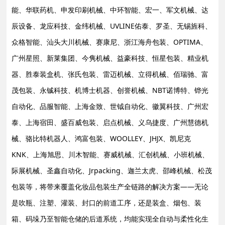
能、华联药机、申发印刷机械、中环智能、宏一、军文机械、达
辰设备、龙应科技、金纬机械、UVLINE佑泰、罗圣、无锡旌科、
众格智能、汕头大川机械、赛康尼、浙江海舟包装、OPTIMA、
广州星照、新莱集团、今隽机械、益豪科技、恒星包装、精业机
器、胜泰装盒机、张氏包装、雷迈机械、立得机械、佰瑞驰、富
茂包装、永铖科技、机博士机器、创誉机械、NBT诺博特、铧光
自动化、品服智能、上海金致、世钺自动化、徽翼科技、广州宏
泰、上海宿田、盛百威包装、启点机械、义乌捷度、广州慧德机
械、骆比特机器人、鸿富包装、WOOLLEY、JHJX、凯尼克
KNK、上海旭思、川木智能、赛威机械、汇创机械、小班机械、
际展机械、圣鑫自动化、Jrpacking、迦兰太虎、邵峰机械、松茂
包装等，将带来覆盖化妆品包装生产全链路的解决方案——无论
是吹瓶、注塑、灌装、封口的前道工序，还是装盒、烟包、装
箱、码垛乃至智能仓储的后道系统，均能实现全自动与柔性化生