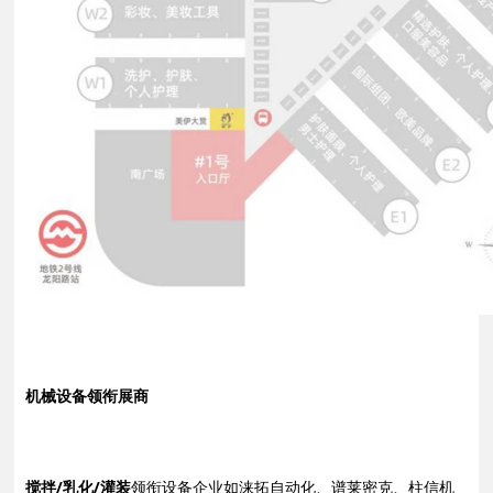
机械设备领衔展商
搅拌/乳化/灌装
领衔设备企业如涞拓自动化、谱莱密克、柱信机