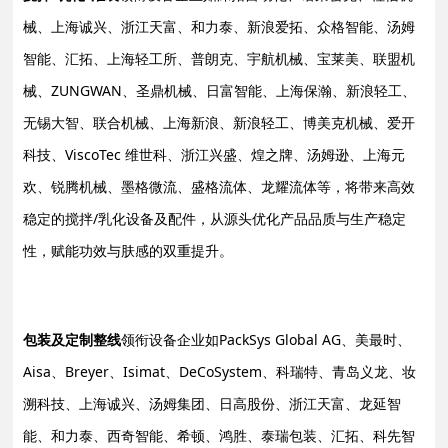
械、上海诚兴、浙江天富、和力泰、新浪爱拓、众格智能、汤姆
智能、汇拓、上海轻工所、普朗克、宇航机械、宝莱美、联盟机
械、ZUNGWAN、圣鼎机械、日富智能、上海保瀚、新浪轻工、
无锡大智、联合机械、上海新浪、新浪轻工、博美克机械、爱开
科技、ViscoTec 维世科、浙江兴盛、煌之牌、汤姆逊、上海元
欢、锐腾机械、墨格微流、盛格流体、龙耀流体等，将带来高效
稳定的搅拌/乳化设备及配件，从源头优化产品品质与生产稳定
性，赋能功效与肤感的双重提升。
包装及定制整线
领衔设备企业如PackSys Global AG、美最时、
Aisa、Breyer、Isimat、DeCoSystem、科瑞特、青岛义龙、妆
溯科技、上海诚兴、汤姆集团、日高股份、浙江天富、龙延智
能、和力泰、西奇智能、希顿、鸿胜、泰瑞包装、汇拓、科先智