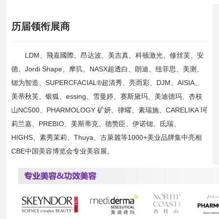
历届领衔展商
LDM、飛嘉國際、昂达波、美吉真、科顿激光、修丝芙、安
德、Jordi Shape、摩玑、NASX超透白、朗迪、纽菲思、美测、
锶为智造、SUPERCFACIAL®超清秀、亮而彩、DJM、AISIA、
美蒂秋芙、银狐、essing、雪曼婷、赛斯黛玛、美迪德玛、杏枝
山NC500、PHARMOLOGY 矿妍、律曜、素瑞施、CARELIKA 珂
莉兰嘉、PREBIO、美斯蒂克、德赞臣、伊诺锶、氐瑞、
HIGHS、素秀茉莉、Thuya、古萊麗等1000+美业品牌集中亮相
CBE中国美容博览会专业美容展。