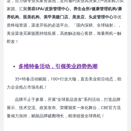
淀，百万级专业买家资源池，定向邀约美业高决策力+强采购力买
家团。汇聚
美容SPA/皮肤管理中心、养生会所/健康管理机构/康
养机构、医美机构、美甲美睫门店、美发店、头皮管理中心
等优
质终端资源，渠道开拓的必选平台。「国内深耕、全球辐射」，
美业渠道买家版图持续拓展，高效触达核心客群，海量商机一触
即发！
多维特备活动，引领美业趋势热潮
35+特备活动赋能，100+行业大咖，直击美业前沿动态，助
力企业抢占市场先机！
品牌不止于参展，开展“全球新品首发"系列活动，打造品牌
展示、技术交流、政策发布、荣耀颁奖一体化舞台，CBE官方流
量倾力加持，赋能品牌破圈增长，精准链接全球商机！