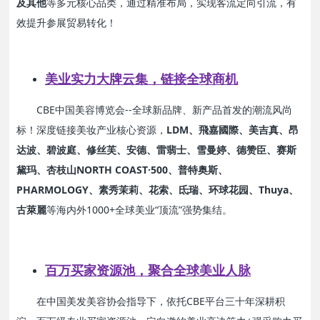
及其他
等多元核心品类，通过精准布局，实现客流定向引流，有
效提升参展贸易转化！
美业实力大牌云集，链接全球商机
CBE中国美容博览会--全球新品牌、新产品首发的潮流风尚
标！深度链接美妆产业核心资源，
LDM、飛嘉國際、美吉真、昂
达波、碧波庭、修丝芙、安德、雷翡士、雪曼婷、德赞臣、赛斯
黛玛、杏枝山NORTH COAST·500、普特奥斯、
PHARMOLOGY、素秀茉莉、花索、氐瑞、环球花园、Thuya、
古萊麗
等海内外1000+全球美业“顶流”强势集结。
百万买家资源池，聚合全球美业人脉
在中国美发美容协会指导下，依托CBE平台三十年深耕积