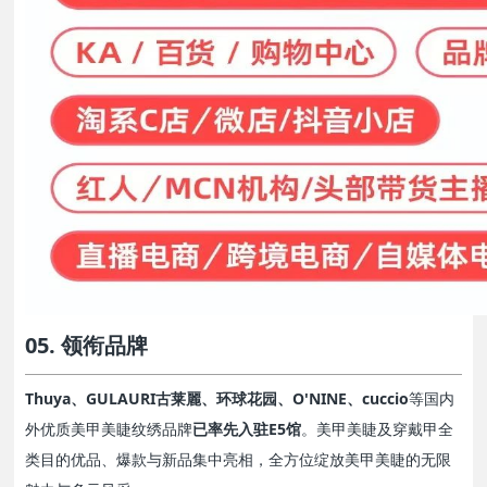
05. 领衔品牌
Thuya、GULAURI古莱麗、
环球花园、
O'NINE、cuccio
等国内
外优质美甲美睫纹绣品牌
已率先入驻E5馆
。美甲美睫及穿戴甲全
类目的优品、爆款与新品集中亮相，全方位绽放美甲美睫的无限