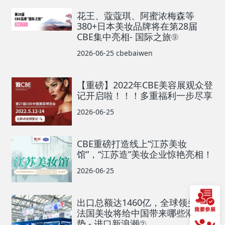
花王、蔻蔻琪、阿蜜浓梅森等
380+日本美妆品牌将在第28届
CBE集中亮相- 国际之旅⑨
2026-06-25
cbebaiwen
【重磅】2022年CBE美容展观众登
记开启啦！！！多重福利一步尽享
2026-06-25
CBE重磅打造线上“江苏美妆
馆”，“江苏造”美妆企业惊艳亮相！
2026-06-25
出口总额达1460亿，全球领头羊
法国美妆将给中国带来哪些潮流趋
势 - 进口新浪潮②