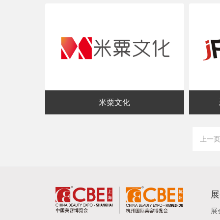
米粟文化
上一
展
展